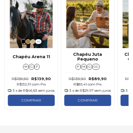
+1
Chapéu Juta
Cha
Chapéu Arena 11
Pequeno
Gu
M
G
P
P
M
G
GG
R$159,90
R$139,90
R$139,90
R$89,90
R$1
R$132,91
com
Pix
R$85,41
com
Pix
R
3
x de
R$46,63
sem juros
3
x de
R$29,97
sem juros
3
x 
COMPRAR
COMPRAR