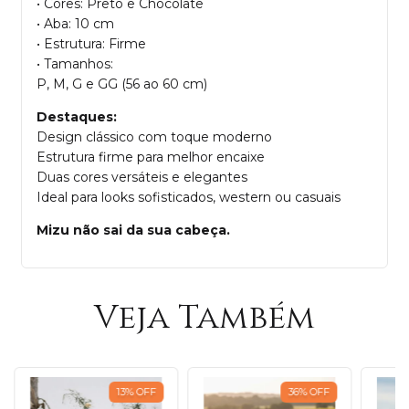
• Cores: Preto e Chocolate
• Aba: 10 cm
• Estrutura: Firme
• Tamanhos:
P, M, G e GG (56 ao 60 cm)
Destaques:
Design clássico com toque moderno
Estrutura firme para melhor encaixe
Duas cores versáteis e elegantes
Ideal para looks sofisticados, western ou casuais
Mizu não sai da sua cabeça.
Veja Também
13
%
OFF
36
%
OFF