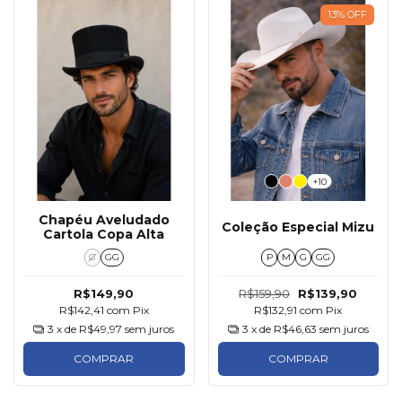
13
%
OFF
+10
Chapéu Aveludado
Coleção Especial Mizu
Cartola Copa Alta
G
GG
P
M
G
GG
R$149,90
R$159,90
R$139,90
R$142,41
com
Pix
R$132,91
com
Pix
3
x de
R$49,97
sem juros
3
x de
R$46,63
sem juros
COMPRAR
COMPRAR