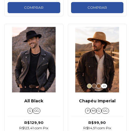
COMPRAR
COMPRAR
+1
All Black
Chapéu Imperial
G
GG
P
M
G
GG
R$129,90
R$99,90
R$123,41
com
Pix
R$94,91
com
Pix