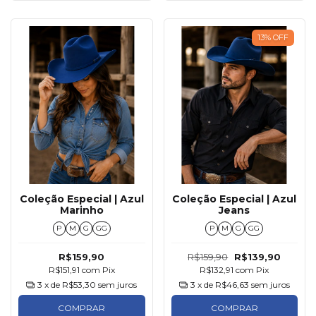
13
%
OFF
Coleção Especial | Azul
Coleção Especial | Azul
Marinho
Jeans
P
M
G
GG
P
M
G
GG
R$159,90
R$159,90
R$139,90
R$151,91
com
Pix
R$132,91
com
Pix
3
x de
R$53,30
sem juros
3
x de
R$46,63
sem juros
COMPRAR
COMPRAR