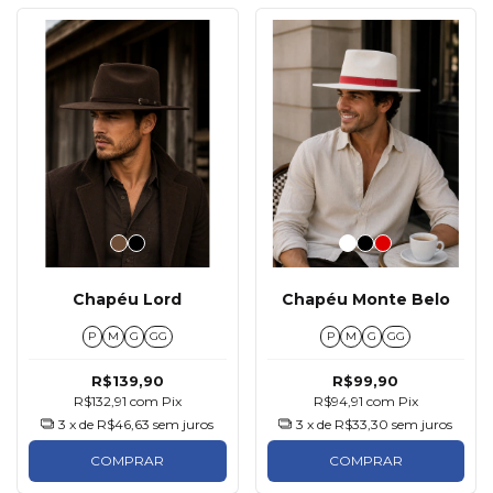
Chapéu Lord
Chapéu Monte Belo
P
M
G
GG
P
M
G
GG
R$139,90
R$99,90
R$132,91
com
Pix
R$94,91
com
Pix
3
x de
R$46,63
sem juros
3
x de
R$33,30
sem juros
COMPRAR
COMPRAR