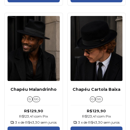
Chapéu Malandrinho
Chapéu Cartola Baixa
G
GG
G
GG
R$129,90
R$129,90
R$123,41
com
Pix
R$123,41
com
Pix
3
x de
R$43,30
sem juros
3
x de
R$43,30
sem juros