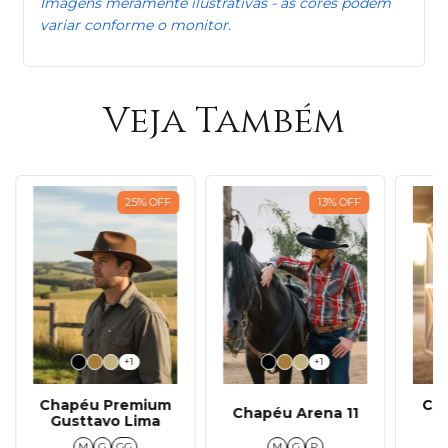
Imagens meramente ilustrativas - as cores podem
variar conforme o monitor.
Veja Também
25
%
OFF
13
%
OFF
+1
+1
Chapéu Premium
Ch
Chapéu Arena 11
Gusttavo Lima
M
G
GG
M
G
P