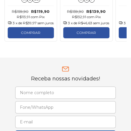
R$159,90
R$119,90
R$159,90
R$139,90
R$113,91
com
Pix
R$132,91
com
Pix
R
3
x de
R$39,97
sem juros
3
x de
R$46,63
sem juros
3
x 
COMPRAR
COMPRAR
Receba nossas novidades!