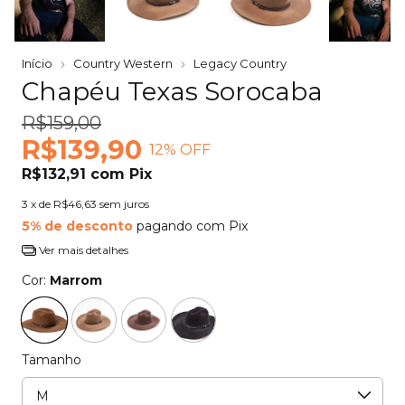
Início
Country Western
Legacy Country
Chapéu Texas Sorocaba
R$159,00
R$139,90
12
% OFF
R$132,91
com
Pix
3
x de
R$46,63
sem juros
5% de desconto
pagando com Pix
Ver mais detalhes
Cor:
Marrom
Tamanho