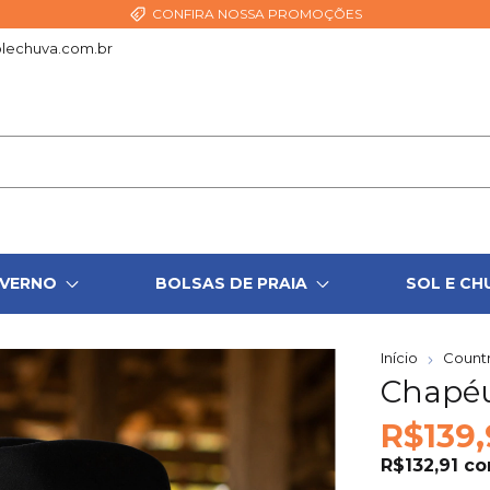
CONFIRA NOSSA PROMOÇÕES
lechuva.com.br
NVERNO
BOLSAS DE PRAIA
SOL E CH
Início
Count
Chapéu
R$139,
R$132,91
c