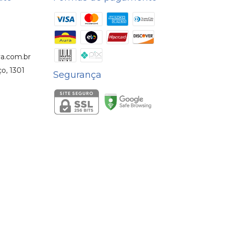
a.com.br
o, 1301
Segurança