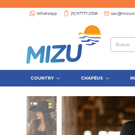
WhatsApp
(11) 97777-2558
sac@mizuso
COUNTRY
CHAPÉUS
I