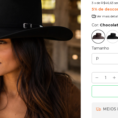
3
x de
R$46,63
se
5% de desco
Ver mais detal
Cor:
Chocola
Tamanho
MEIOS 