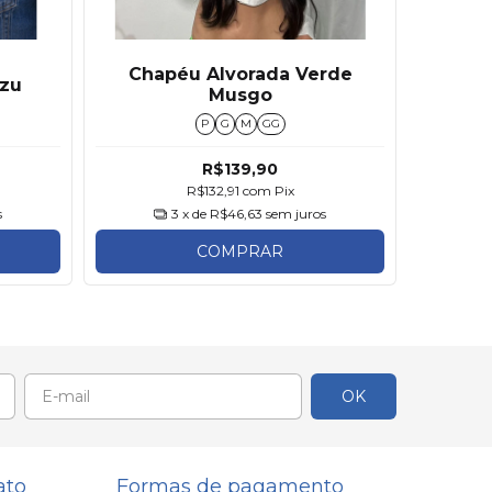
Chapéu Alvorada Verde
Cole
izu
Musgo
P
G
M
GG
R$139,90
R$132,91
com
Pix
s
3
x de
R$46,63
sem juros
COMPRAR
ato
Formas de pagamento