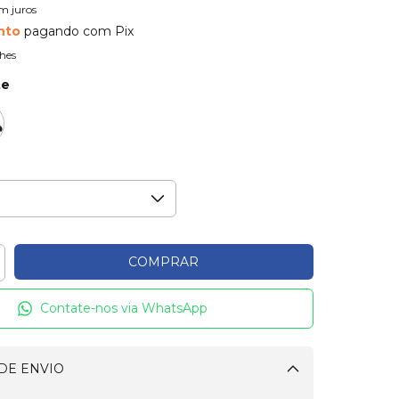
m juros
nto
pagando com Pix
hes
te
Contate-nos via WhatsApp
DE ENVIO