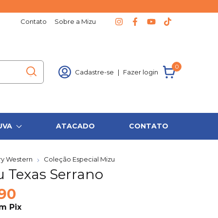
Contato
Sobre a Mizu
0
Cadastre-se
|
Fazer login
UVA
ATACADO
CONTATO
ry Western
Coleção Especial Mizu
 Texas Serrano
90
om
Pix