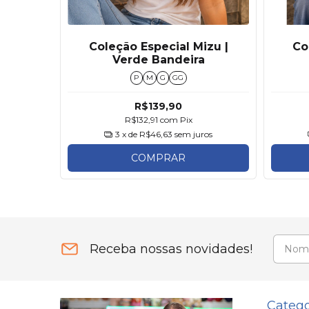
ordo
Coleção Especial Mizu |
Co
Verde Bandeira
P
M
G
GG
R$139,90
R$132,91
com
Pix
ros
3
x de
R$46,63
sem juros
COMPRAR
Receba nossas novidades!
Catego