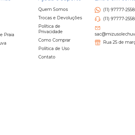
Quem Somos
(11) 97777-2558
Trocas e Devoluções
(11) 97777-2558
Política de
Privacidade
sac@mizusolechuv
e Praia
Como Comprar
Rua 25 de març
uva
Política de Uso
Contato