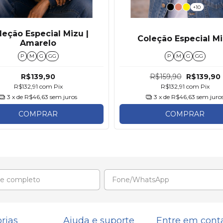
+10
leção Especial Mizu |
Coleção Especial M
Amarelo
P
M
G
GG
P
M
G
GG
R$139,90
R$159,90
R$139,90
R$132,91
com
Pix
R$132,91
com
Pix
3
x de
R$46,63
sem juros
3
x de
R$46,63
sem juro
COMPRAR
COMPRAR
rias
Ajuda e suporte
Entre em cont