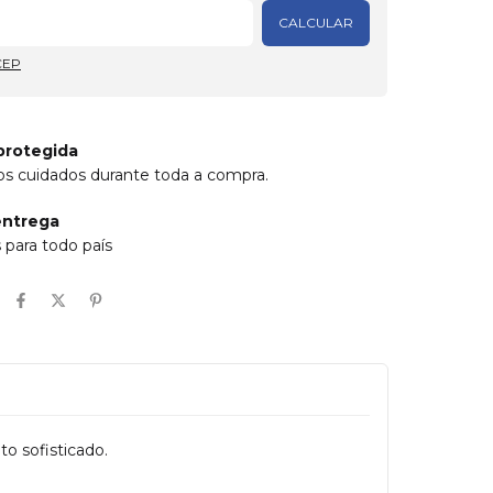
Alterar CEP
CALCULAR
CEP
protegida
s cuidados durante toda a compra.
entrega
para todo país
o sofisticado.