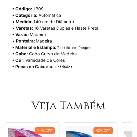
• Código: 
JB09
• Categoria:
 Automática
•
 Medida: 
140 cm de Diâmetro
• 
Varetas: 
16 Varetas Duplas e Haste Preta
• Varão: 
Madeira
• 
Ponteira: 
Madeira
• 
Material e Estampa
: 
• Cabo:
• Cor: 
Variedade de Cores
• 
Peças na Caixa: 
36 Unidades
Veja Também
44
%
OFF
42
%
OFF