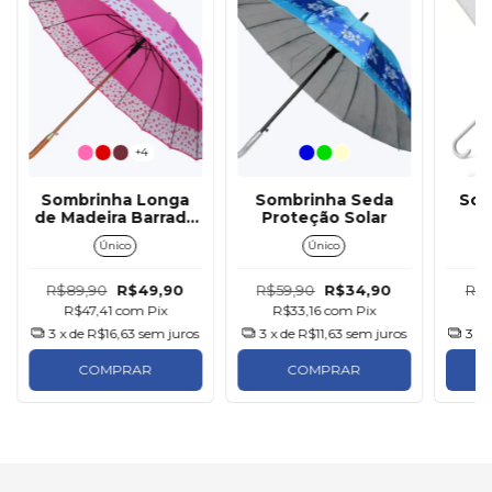
+4
Sombrinha Longa
Sombrinha Seda
Som
de Madeira Barrada
Proteção Solar
T
Bolinha
Único
Único
R$89,90
R$49,90
R$59,90
R$34,90
R$6
R$47,41
com
Pix
R$33,16
com
Pix
R
3
x de
R$16,63
sem juros
3
x de
R$11,63
sem juros
3
x 
COMPRAR
COMPRAR