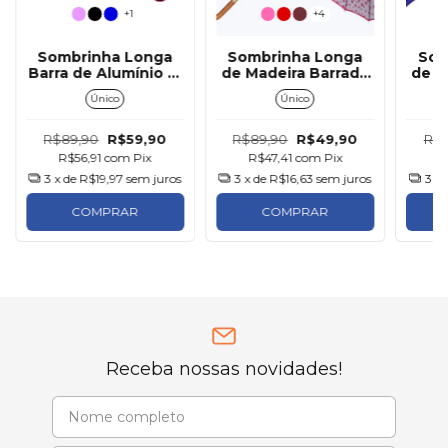
+1
+4
Sombrinha Longa
Sombrinha Longa
Som
Barra de Alumínio 12
de Madeira Barrada
de M
Varetas
Bolinha
de B
Único
Único
R$89,90
R$59,90
R$89,90
R$49,90
R$7
R$56,91
com
Pix
R$47,41
com
Pix
R
3
x de
R$19,97
sem juros
3
x de
R$16,63
sem juros
3
x 
COMPRAR
COMPRAR
Receba nossas novidades!