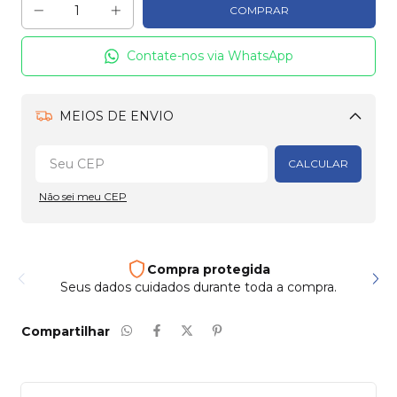
Contate-nos via WhatsApp
MEIOS DE ENVIO
Alterar CEP
CALCULAR
Não sei meu CEP
egida
Frete e entrega
e toda a compra.
Enviamos para todo país
Compartilhar