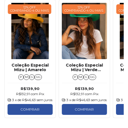
12% OFF
12% OFF
COMPRANDO 4 OU MAIS
COMPRANDO 4 OU MAIS
COMP
Coleção Especial
Coleção Especial
Col
Mizu | Amarelo
Mizu | Verde
Miz
Bandeira
P
M
G
GG
P
M
G
GG
R$139,90
R$139,90
R$132,91
com
Pix
R$132,91
com
Pix
R
3
x de
R$46,63
sem juros
3
x de
R$46,63
sem juros
3
x 
COMPRAR
COMPRAR