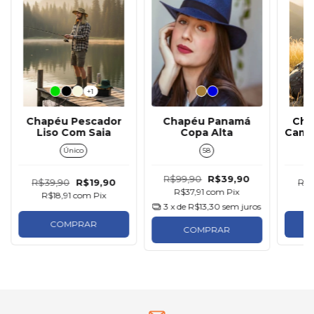
+1
Chapéu Pescador
Chapéu Panamá
Cha
Liso Com Saia
Copa Alta
Camu
Único
58
R$99,90
R$39,90
R$39,90
R$19,90
R$
R$37,91
com
Pix
R$18,91
com
Pix
R
3
x de
R$13,30
sem juros
COMPRAR
COMPRAR