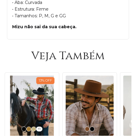
• Aba: Curvada
• Estrutura: Firme
• Tamanhos: P, M, G e GG
Mizu não sai da sua cabeça.
Veja Também
13
%
OFF
+1