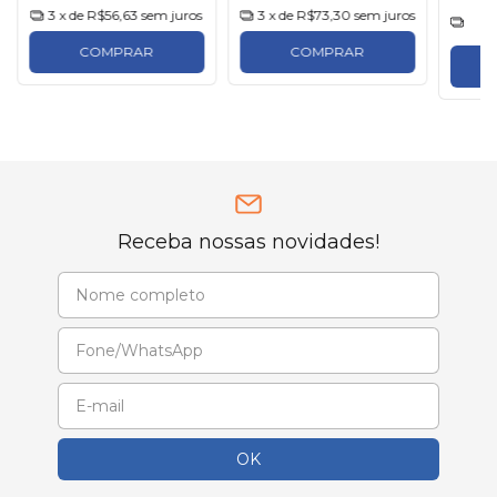
3
x de
R$56,63
sem juros
3
x de
R$73,30
sem juros
3
COMPRAR
COMPRAR
Receba nossas novidades!