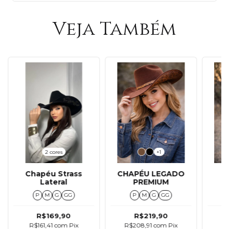
Veja Também
2 cores
+1
Chapéu Strass
CHAPÉU LEGADO
C
Lateral
PREMIUM
P
M
G
GG
P
M
G
GG
R$169,90
R$219,90
R$161,41
com
Pix
R$208,91
com
Pix
R