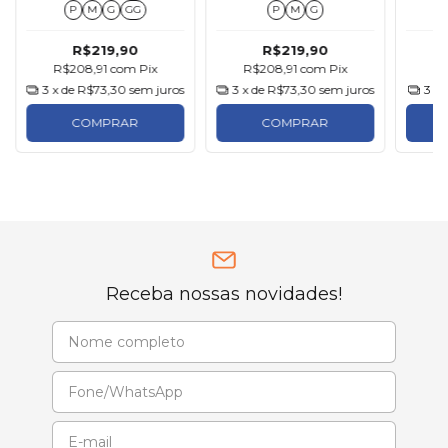
P
M
G
GG
P
M
G
R$219,90
R$219,90
R$208,91
com
Pix
R$208,91
com
Pix
R
3
x de
R$73,30
sem juros
3
x de
R$73,30
sem juros
3
x 
COMPRAR
COMPRAR
Receba nossas novidades!