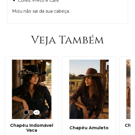
Cores: Preto e Café
Mizu não sai da sua cabeça.
Veja Também
+1
Chapéu Indomável
Cha
Chapéu Amuleto
Vaca