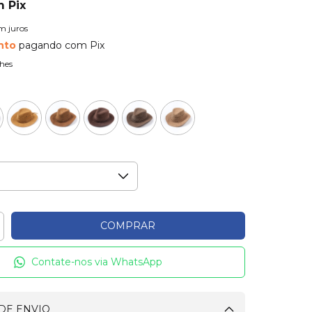
m
Pix
m juros
nto
pagando com Pix
hes
Contate-nos via WhatsApp
DE ENVIO