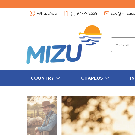
WhatsApp
(11) 97777-2558
sac@mizuso
COUNTRY
CHAPÉUS
I