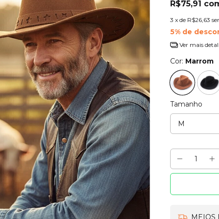
R$75,91
co
3
x de
R$26,63
se
5% de desco
Ver mais detal
Cor:
Marrom
Tamanho
MEIOS 