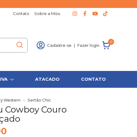
Contato
Sobre a Mizu
0
Cadastre-se
|
Fazer login
UVA
ATACADO
CONTATO
ry Western
Sertão Chic
u Cowboy Couro
çado
90