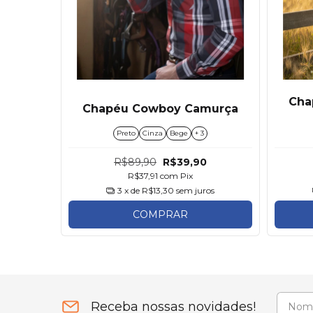
Cha
Chapéu Cowboy Camurça
Preto
Cinza
Bege
+ 3
R$89,90
R$39,90
R$37,91
com
Pix
3
x de
R$13,30
sem juros
COMPRAR
Receba nossas novidades!