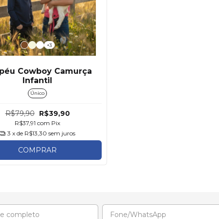
+3
péu Cowboy Camurça
Infantil
Único
R$79,90
R$39,90
R$37,91
com
Pix
3
x de
R$13,30
sem juros
COMPRAR