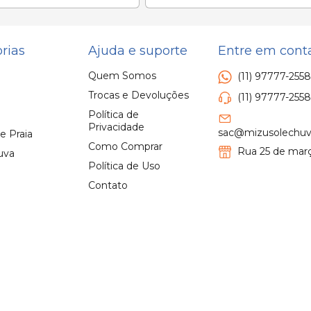
rias
Ajuda e suporte
Entre em cont
Quem Somos
(11) 97777-2558
Trocas e Devoluções
(11) 97777-2558
Política de
Privacidade
sac@mizusolechuv
e Praia
Como Comprar
Rua 25 de març
uva
Política de Uso
Contato