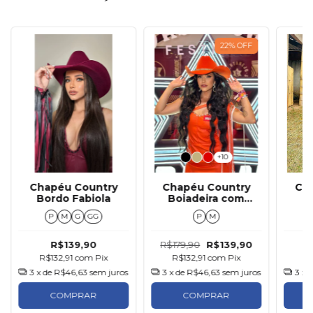
22
%
OFF
+10
Chapéu Country
Chapéu Country
Ch
Bordo Fabiola
Boiadeira com
Mi
Strass
P
M
G
GG
P
M
R$139,90
R$179,90
R$139,90
R$132,91
com
Pix
R$132,91
com
Pix
R
3
x de
R$46,63
sem juros
3
x de
R$46,63
sem juros
3
x 
COMPRAR
COMPRAR