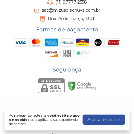
(11) 97777-2558
sac@mizusolechuva.com.br
Rua 25 de março, 1301
Formas de pagamento
Segurança
Mizu Sol e Chuva
Ao navegar por este site
você aceita o uso
©2026. Mizu Sol e Chuva - 40526620000264. Todos os direitos
Aceitar e fechar
de cookies
para agilizar a sua experiência
reservados.
de compra.