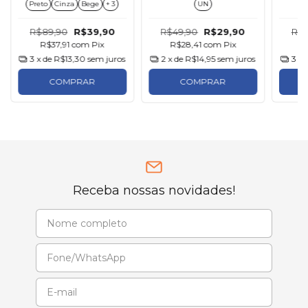
Preto
Cinza
Bege
+ 3
UN
R$89,90
R$39,90
R$49,90
R$29,90
R$4
R$37,91
com
Pix
R$28,41
com
Pix
R
3
x de
R$13,30
sem juros
2
x de
R$14,95
sem juros
3
x 
COMPRAR
COMPRAR
Receba nossas novidades!