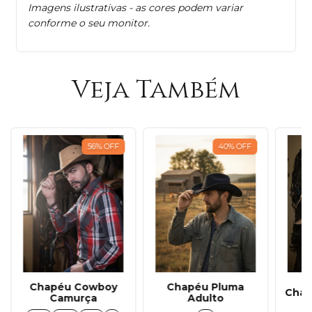
Imagens ilustrativas - as cores podem variar
conforme o seu monitor.
Veja Também
56
%
OFF
40
%
OFF
Chapéu Cowboy
Chapéu Pluma
Chap
Camurça
Adulto