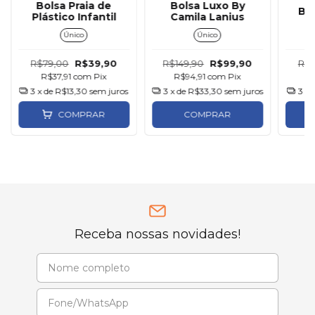
Bolsa Praia de
Bolsa Luxo By
Bo
Plástico Infantil
Camila Lanius
Único
Único
R$79,00
R$39,90
R$149,90
R$99,90
R$5
R$37,91
com
Pix
R$94,91
com
Pix
R
3
x de
R$13,30
sem juros
3
x de
R$33,30
sem juros
3
x 
COMPRAR
COMPRAR
Receba nossas novidades!